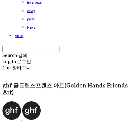
intervews
essay
press
News
Artue
Search
검색
Log In
로그인
Cart
장바구니
ghf 골든핸즈프렌즈 아트(Golden Hands Friends
Art)