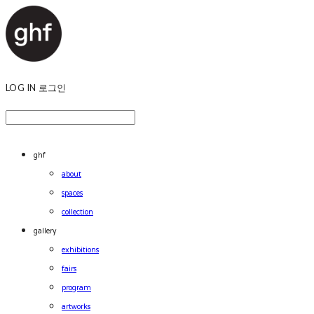
LOG IN
로그인
ghf
about
spaces
collection
gallery
exhibitions
fairs
program
artworks