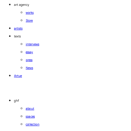
art agency
works
Store
artists
texts
intervews
essay
press
News
Artue
ghf
about
spaces
collection