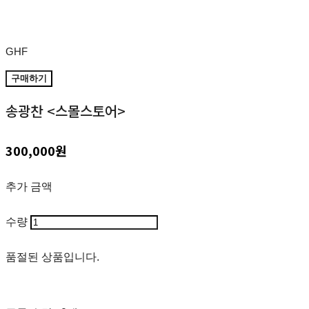
GHF
구매하기
송광찬 <스몰스토어>
300,000원
추가 금액
수량
품절된 상품입니다.