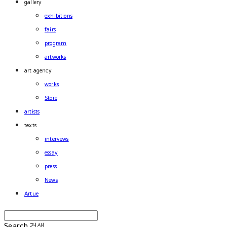
gallery
exhibitions
fairs
program
artworks
art agency
works
Store
artists
texts
intervews
essay
press
News
Artue
Search
검색