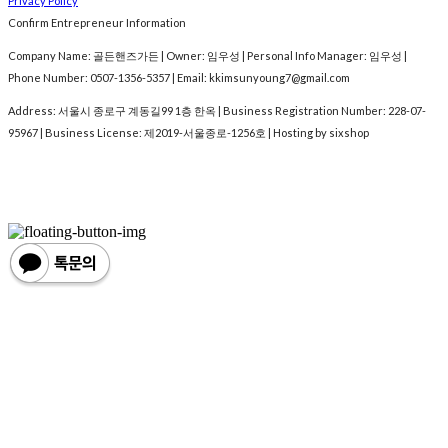
Privacy Policy
Confirm Entrepreneur Information
Company Name: 골든핸즈가든 | Owner: 임우성 | Personal Info Manager: 임우성 |
Phone Number: 0507-1356-5357 | Email: kkimsunyoung7@gmail.com
Address: 서울시 종로구 계동길99 1층 한옥 | Business Registration Number:
228-07-
95967
| Business License:
제2019-서울종로-1256호
| Hosting by sixshop