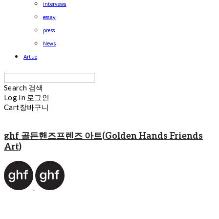
intervews
essay
press
News
Artue
Search
검색
Log In
로그인
Cart
장바구니
ghf 골든핸즈프렌즈 아트(Golden Hands Friends
Art)