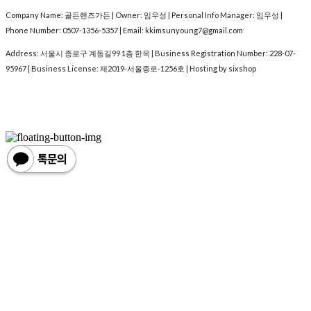
Company Name: 골든핸즈가든 | Owner: 임우성 | Personal Info Manager: 임우성 |
Phone Number: 0507-1356-5357 | Email: kkimsunyoung7@gmail.com
Address: 서울시 종로구 계동길99 1층 한옥 | Business Registration Number:
228-07-
95967
| Business License:
제2019-서울종로-1256호
| Hosting by sixshop