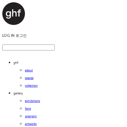
LOG IN
로그인
ghf
about
spaces
collection
gallery
exhibitions
fairs
program
artworks