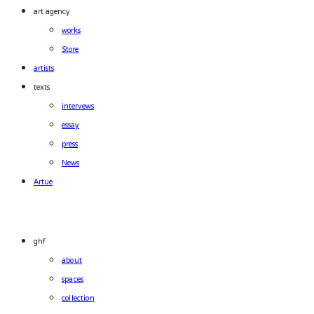
art agency
works
Store
artists
texts
intervews
essay
press
News
Artue
ghf
about
spaces
collection