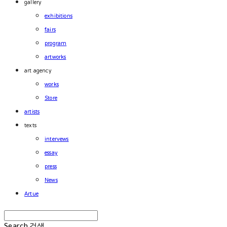
gallery
exhibitions
fairs
program
artworks
art agency
works
Store
artists
texts
intervews
essay
press
News
Artue
Search
검색