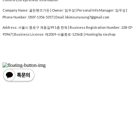
Company Name: 골든핸즈가든 | Owner: 임우성 | Personal Info Manager: 임우성 |
Phone Number: 0507-1356-5357 | Email: kkimsunyoung7@gmail.com
Address: 서울시 종로구 계동길99 1층 한옥 | Business Registration Number:
228-07-
95967
| Business License:
제2019-서울종로-1256호
| Hosting by sixshop