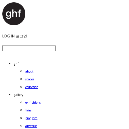
LOG IN
로그인
ghf
about
spaces
collection
gallery
exhibitions
fairs
program
artworks