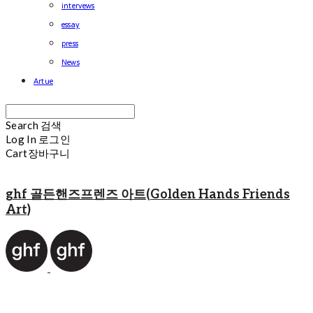
intervews
essay
press
News
Artue
Search
검색
Log In
로그인
Cart
장바구니
ghf 골든핸즈프렌즈 아트(Golden Hands Friends
Art)