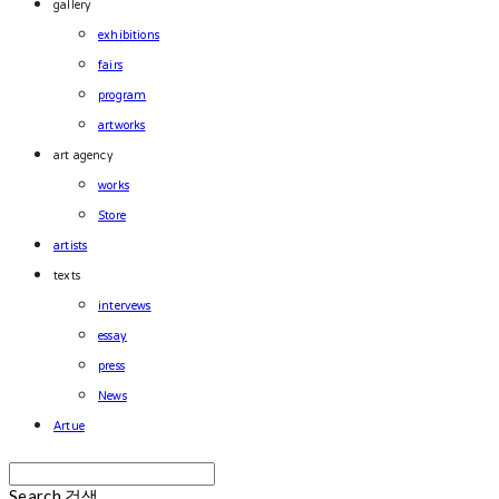
gallery
exhibitions
fairs
program
artworks
art agency
works
Store
artists
texts
intervews
essay
press
News
Artue
Search
검색