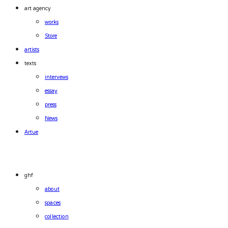
art agency
works
Store
artists
texts
intervews
essay
press
News
Artue
ghf
about
spaces
collection