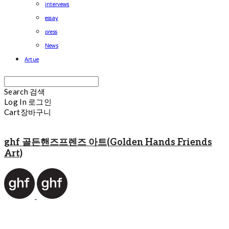
intervews
essay
press
News
Artue
Search
검색
Log In
로그인
Cart
장바구니
ghf 골든핸즈프렌즈 아트(Golden Hands Friends
Art)