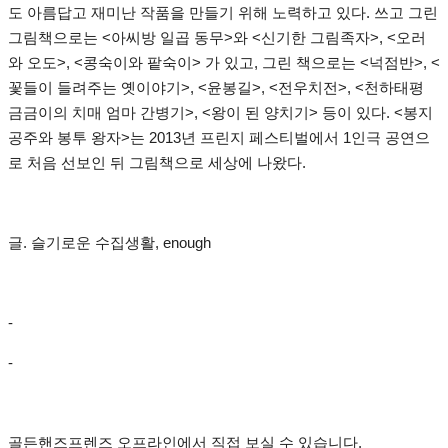
도 아름답고 재미난 작품을 만들기 위해 노력하고 있다. 쓰고 그린
그림책으로는 <아씨방 일곱 동무>와 <신기한 그림족자>, <오러
와 오도>, <콩숙이와 팥숙이> 가 있고, 그린 책으로는 <넉점반>, <
꽃들이 들려주는 옛이야기>, <윤봉길>, <전우치전>, <천하태평
금금이의 치매 엄마 간병기>, <왕이 된 양치기> 등이 있다. <봉지
공주와 봉투 왕자>는 2013년 프린지 페스티벌에서 1인극 공연으
로 처음 선보인 뒤 그림책으로 세상에 나왔다.
글. 슬기로운 수집생활, enough
-
-
골든핸즈프렌즈 오프라인에서 직접 보실 수 있습니다.