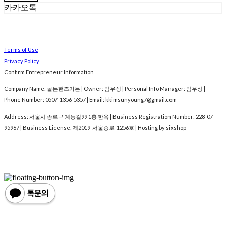
카카오톡
Terms of Use
Privacy Policy
Confirm Entrepreneur Information
Company Name: 골든핸즈가든 | Owner: 임우성 | Personal Info Manager: 임우성 |
Phone Number: 0507-1356-5357 | Email: kkimsunyoung7@gmail.com
Address: 서울시 종로구 계동길99 1층 한옥 | Business Registration Number:
228-07-
95967
| Business License:
제2019-서울종로-1256호
| Hosting by sixshop