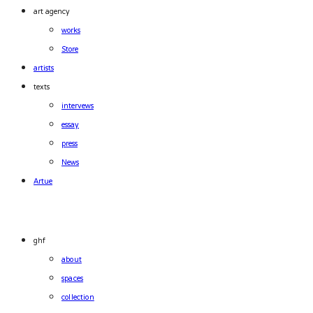
art agency
works
Store
artists
texts
intervews
essay
press
News
Artue
ghf
about
spaces
collection