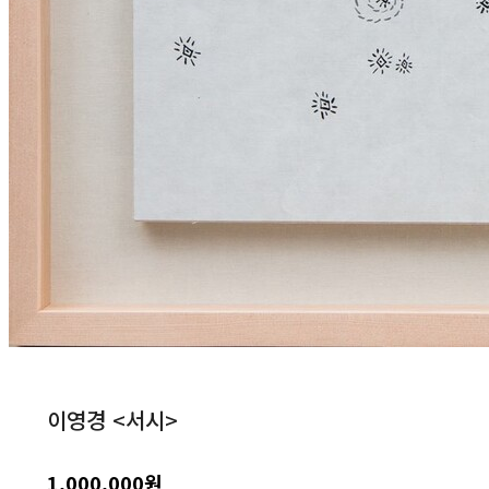
이영경 <서시>
1,000,000원