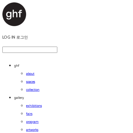
LOG IN
로그인
ghf
about
spaces
collection
gallery
exhibitions
fairs
program
artworks