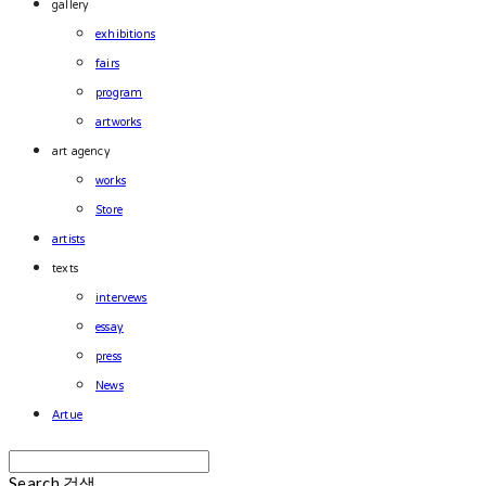
gallery
exhibitions
fairs
program
artworks
art agency
works
Store
artists
texts
intervews
essay
press
News
Artue
Search
검색