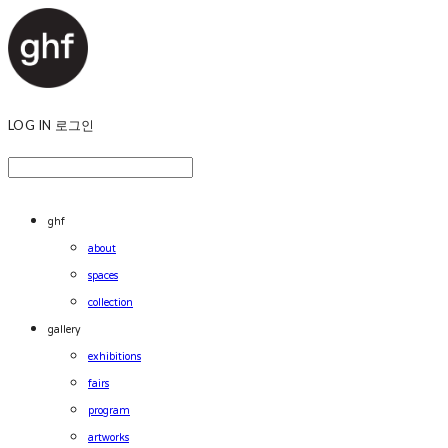
LOG IN
로그인
ghf
about
spaces
collection
gallery
exhibitions
fairs
program
artworks