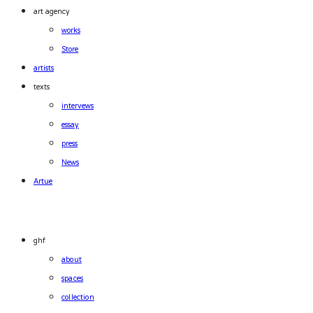
art agency
works
Store
artists
texts
intervews
essay
press
News
Artue
ghf
about
spaces
collection