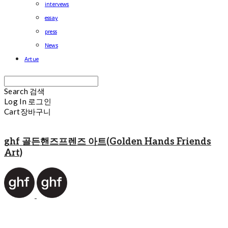
intervews
essay
press
News
Artue
Search
검색
Log In
로그인
Cart
장바구니
ghf 골든핸즈프렌즈 아트(Golden Hands Friends
Art)