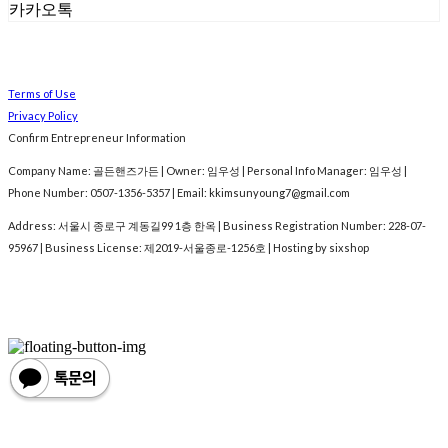
카카오톡
Terms of Use
Privacy Policy
Confirm Entrepreneur Information
Company Name: 골든핸즈가든 | Owner: 임우성 | Personal Info Manager: 임우성 |
Phone Number: 0507-1356-5357 | Email: kkimsunyoung7@gmail.com
Address: 서울시 종로구 계동길99 1층 한옥 | Business Registration Number:
228-07-
95967
| Business License:
제2019-서울종로-1256호
| Hosting by sixshop