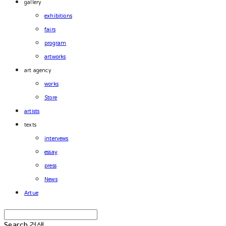
gallery
exhibitions
fairs
program
artworks
art agency
works
Store
artists
texts
intervews
essay
press
News
Artue
Search
검색