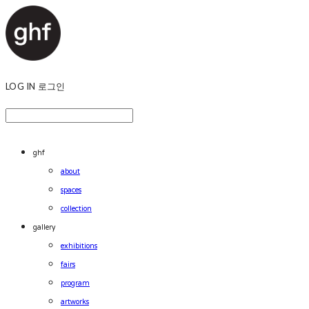
LOG IN
로그인
ghf
about
spaces
collection
gallery
exhibitions
fairs
program
artworks