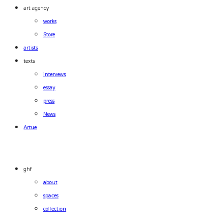
art agency
works
Store
artists
texts
intervews
essay
press
News
Artue
ghf
about
spaces
collection