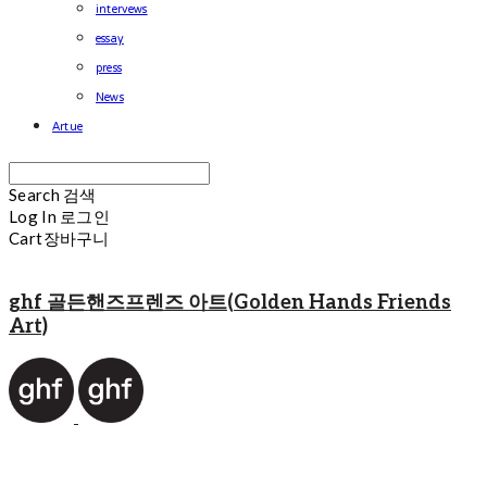
intervews
essay
press
News
Artue
Search
검색
Log In
로그인
Cart
장바구니
ghf 골든핸즈프렌즈 아트(Golden Hands Friends
Art)