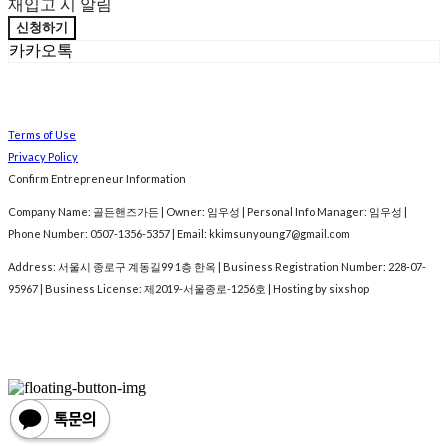
재입고 시 알림
신청하기
카카오톡
Terms of Use
Privacy Policy
Confirm Entrepreneur Information
Company Name: 골든핸즈가든 | Owner: 임우성 | Personal Info Manager: 임우성 |
Phone Number: 0507-1356-5357 | Email: kkimsunyoung7@gmail.com
Address: 서울시 종로구 계동길99 1층 한옥 | Business Registration Number:
228-07-
95967
| Business License:
제2019-서울종로-1256호
| Hosting by sixshop