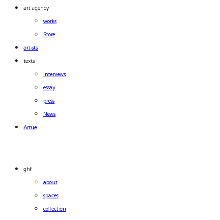
art agency
works
Store
artists
texts
intervews
essay
press
News
Artue
ghf
about
spaces
collection