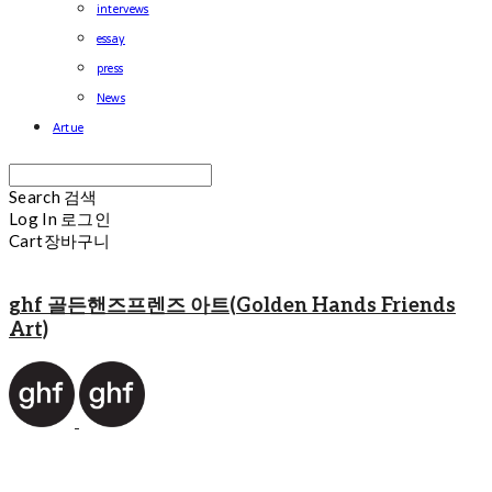
intervews
essay
press
News
Artue
Search
검색
Log In
로그인
Cart
장바구니
ghf 골든핸즈프렌즈 아트(Golden Hands Friends
Art)