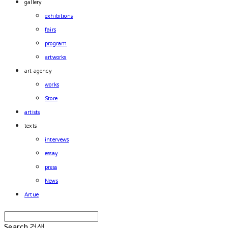
gallery
exhibitions
fairs
program
artworks
art agency
works
Store
artists
texts
intervews
essay
press
News
Artue
Search
검색