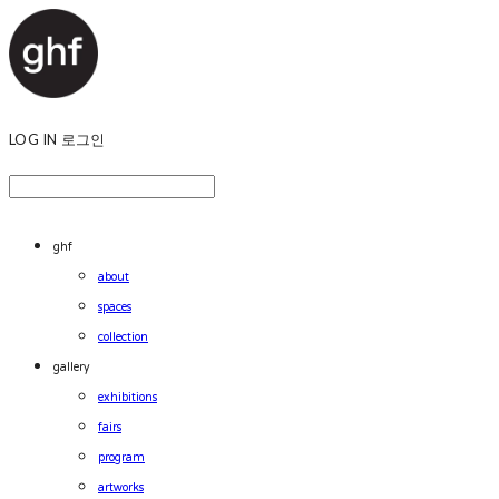
LOG IN
로그인
ghf
about
spaces
collection
gallery
exhibitions
fairs
program
artworks