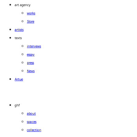
art agency
works
Store
artists
texts
intervews
essay
press
News
Artue
ghf
about
spaces
collection