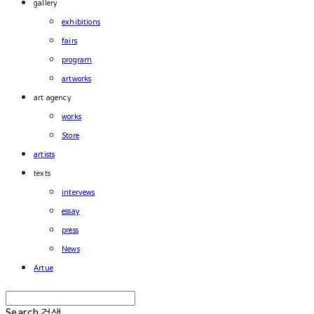
gallery
exhibitions
fairs
program
artworks
art agency
works
Store
artists
texts
intervews
essay
press
News
Artue
Search
검색