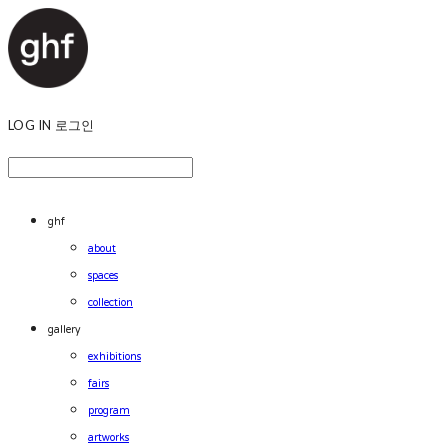
LOG IN
로그인
ghf
about
spaces
collection
gallery
exhibitions
fairs
program
artworks