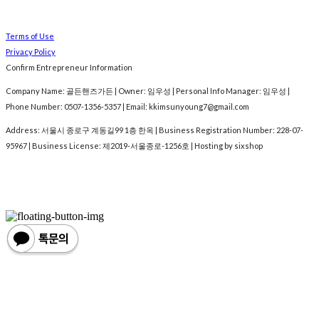
Terms of Use
Privacy Policy
Confirm Entrepreneur Information
Company Name: 골든핸즈가든 | Owner: 임우성 | Personal Info Manager: 임우성 |
Phone Number: 0507-1356-5357 | Email: kkimsunyoung7@gmail.com
Address: 서울시 종로구 계동길99 1층 한옥 | Business Registration Number:
228-07-
95967
| Business License:
제2019-서울종로-1256호
| Hosting by sixshop