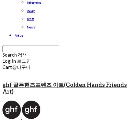
intervews
essay
press
News
Artue
Search
검색
Log In
로그인
Cart
장바구니
ghf 골든핸즈프렌즈 아트(Golden Hands Friends
Art)