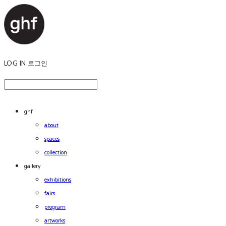
LOG IN
로그인
ghf
about
spaces
collection
gallery
exhibitions
fairs
program
artworks