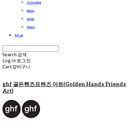
intervews
essay
press
News
Artue
Search
검색
Log In
로그인
Cart
장바구니
ghf 골든핸즈프렌즈 아트(Golden Hands Friends
Art)