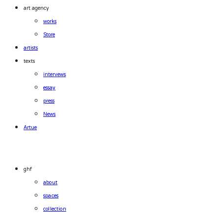
art agency
works
Store
artists
texts
intervews
essay
press
News
Artue
ghf
about
spaces
collection