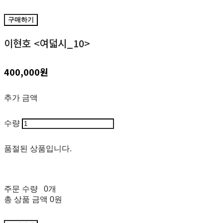
구매하기
이현호 <여덟시_10>
400,000원
추가 금액
수량
품절된 상품입니다.
주문 수량
0개
총 상품 금액
0원