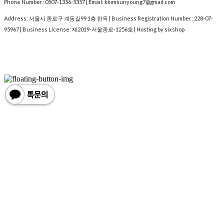
Phone Number: 0507-1356-5357 | Email: kkimsunyoung7@gmail.com
Address: 서울시 종로구 계동길99 1층 한옥 | Business Registration Number:
228-07-
95967
| Business License:
제2019-서울종로-1256호
| Hosting by sixshop