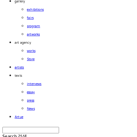
gallery
exhibitions
fairs
program
artworks
art agency
works
Store
artists
texts
intervews
essay
press
News
Artue
Search
검색