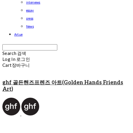
intervews
essay
press
News
Artue
Search
검색
Log In
로그인
Cart
장바구니
ghf 골든핸즈프렌즈 아트(Golden Hands Friends
Art)