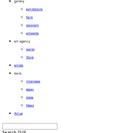
gallery
exhibitions
fairs
program
artworks
art agency
works
Store
artists
texts
intervews
essay
press
News
Artue
Search
검색