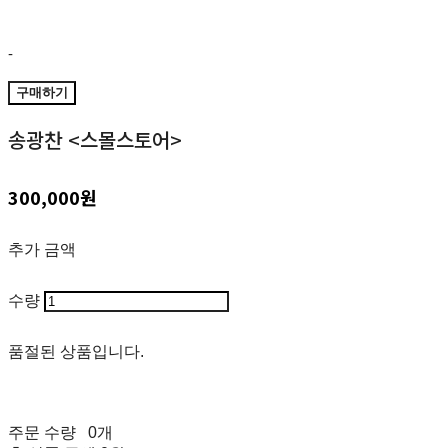
-
구매하기
송광찬 <스몰스토어>
300,000원
추가 금액
수량
품절된 상품입니다.
주문 수량
0개