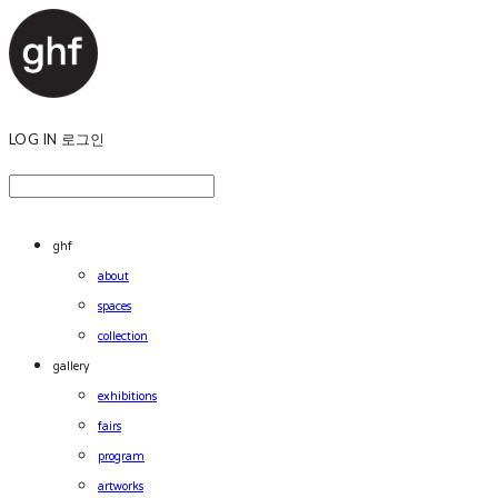
LOG IN
로그인
ghf
about
spaces
collection
gallery
exhibitions
fairs
program
artworks