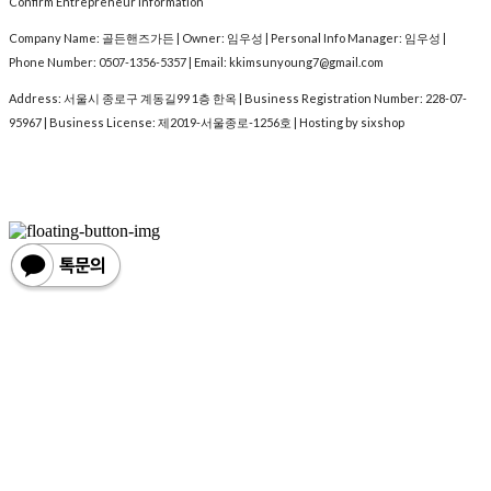
Confirm Entrepreneur Information
Company Name: 골든핸즈가든 | Owner: 임우성 | Personal Info Manager: 임우성 |
Phone Number: 0507-1356-5357 | Email: kkimsunyoung7@gmail.com
Address: 서울시 종로구 계동길99 1층 한옥 | Business Registration Number:
228-07-
95967
| Business License:
제2019-서울종로-1256호
| Hosting by sixshop