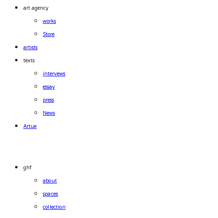
art agency
works
Store
artists
texts
intervews
essay
press
News
Artue
ghf
about
spaces
collection