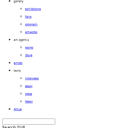
gallery
exhibitions
fairs
program
artworks
art agency
works
Store
artists
texts
intervews
essay
press
News
Artue
Search
검색