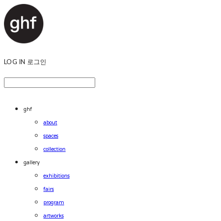
LOG IN
로그인
ghf
about
spaces
collection
gallery
exhibitions
fairs
program
artworks