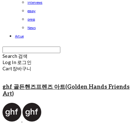
intervews
essay
press
News
Artue
Search
검색
Log In
로그인
Cart
장바구니
ghf 골든핸즈프렌즈 아트(Golden Hands Friends
Art)