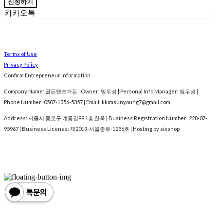
신청하기
카카오톡
Terms of Use
Privacy Policy
Confirm Entrepreneur Information
Company Name: 골든핸즈가든 | Owner: 임우성 | Personal Info Manager: 임우성 |
Phone Number: 0507-1356-5357 | Email: kkimsunyoung7@gmail.com
Address: 서울시 종로구 계동길99 1층 한옥 | Business Registration Number:
228-07-
95967
| Business License:
제2019-서울종로-1256호
| Hosting by sixshop