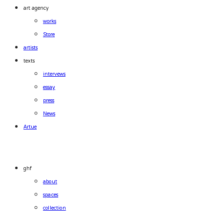
art agency
works
Store
artists
texts
intervews
essay
press
News
Artue
ghf
about
spaces
collection