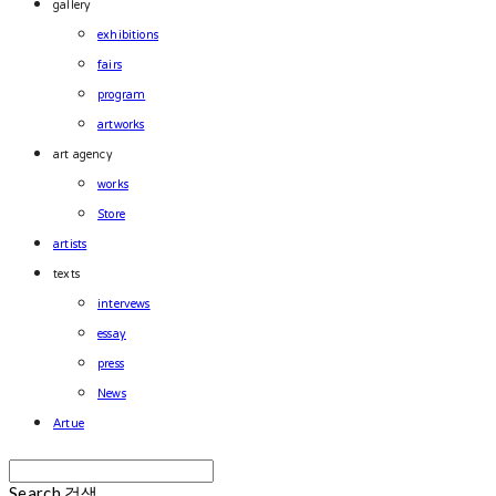
gallery
exhibitions
fairs
program
artworks
art agency
works
Store
artists
texts
intervews
essay
press
News
Artue
Search
검색