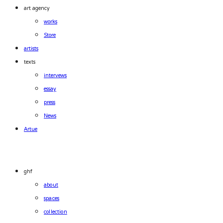
art agency
works
Store
artists
texts
intervews
essay
press
News
Artue
ghf
about
spaces
collection