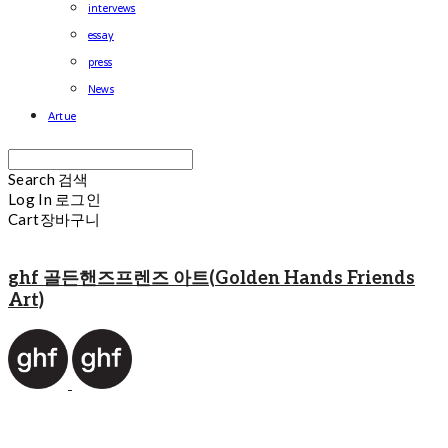
intervews
essay
press
News
Artue
Search
검색
Log In
로그인
Cart
장바구니
ghf 골든핸즈프렌즈 아트(Golden Hands Friends
Art)