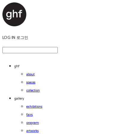
LOG IN
로그인
ghf
about
spaces
collection
gallery
exhibitions
fairs
program
artworks