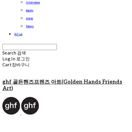
intervews
essay
press
News
Artue
Search
검색
Log In
로그인
Cart
장바구니
ghf 골든핸즈프렌즈 아트(Golden Hands Friends
Art)