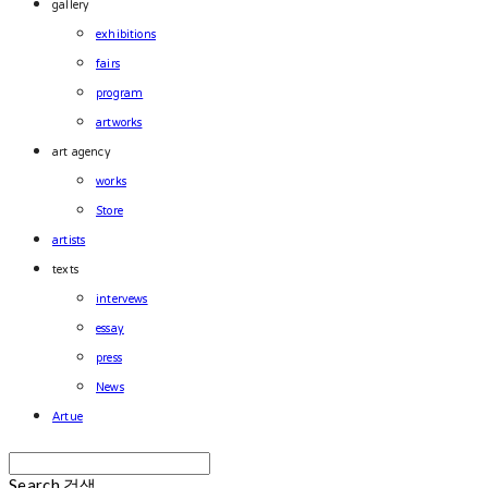
gallery
exhibitions
fairs
program
artworks
art agency
works
Store
artists
texts
intervews
essay
press
News
Artue
Search
검색