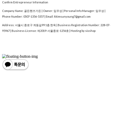
Confirm Entrepreneur Information
Company Name: 골든핸즈가든 | Owner: 임우성 | Personal Info Manager: 임우성 |
Phone Number: 0507-1356-5357 | Email: kkimsunyoung7@gmail.com
Address: 서울시 종로구 계동길99 1층 한옥 | Business Registration Number:
228-07-
95967
| Business License:
제2019-서울종로-1256호
| Hosting by sixshop