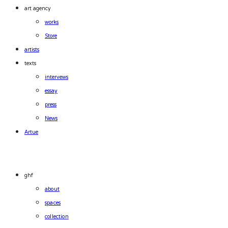
art agency
works
Store
artists
texts
intervews
essay
press
News
Artue
ghf
about
spaces
collection