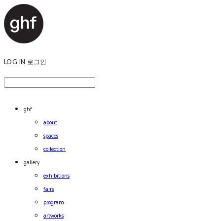
LOG IN
로그인
ghf
about
spaces
collection
gallery
exhibitions
fairs
program
artworks