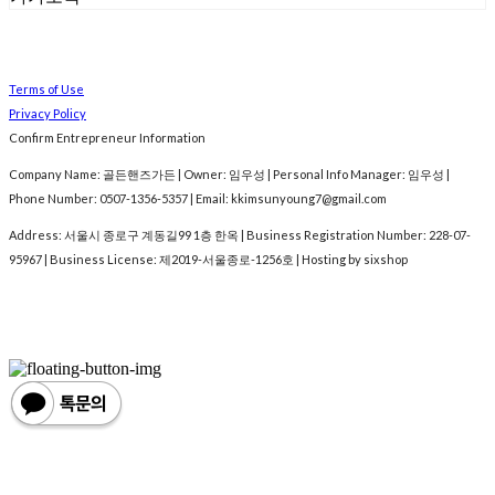
Terms of Use
Privacy Policy
Confirm Entrepreneur Information
Company Name: 골든핸즈가든 | Owner: 임우성 | Personal Info Manager: 임우성 |
Phone Number: 0507-1356-5357 | Email: kkimsunyoung7@gmail.com
Address: 서울시 종로구 계동길99 1층 한옥 | Business Registration Number:
228-07-
95967
| Business License:
제2019-서울종로-1256호
| Hosting by sixshop