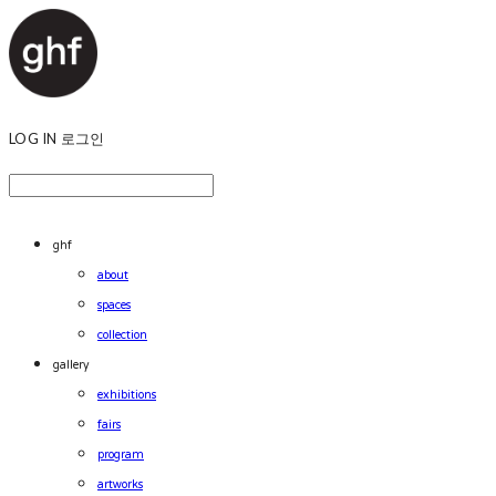
LOG IN
로그인
ghf
about
spaces
collection
gallery
exhibitions
fairs
program
artworks