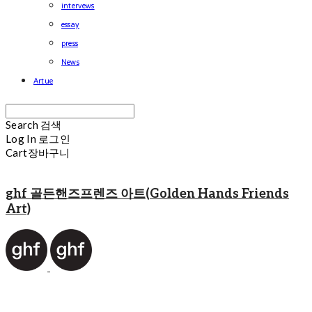
intervews
essay
press
News
Artue
Search
검색
Log In
로그인
Cart
장바구니
ghf 골든핸즈프렌즈 아트(Golden Hands Friends
Art)