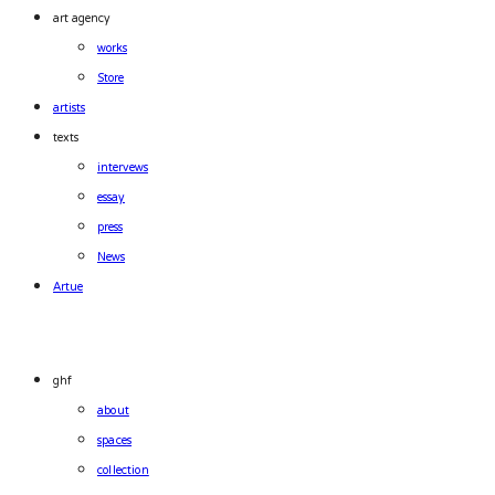
art agency
works
Store
artists
texts
intervews
essay
press
News
Artue
ghf
about
spaces
collection