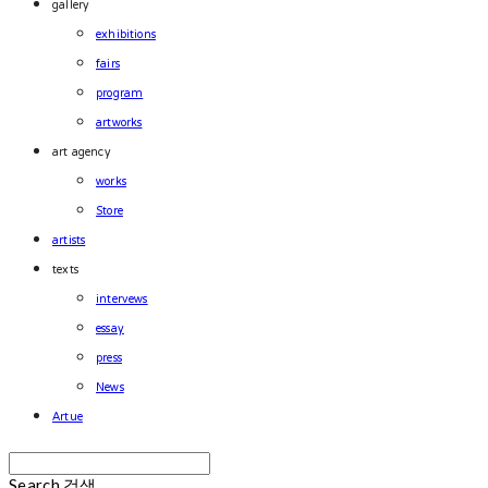
gallery
exhibitions
fairs
program
artworks
art agency
works
Store
artists
texts
intervews
essay
press
News
Artue
Search
검색