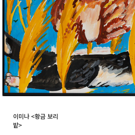
이미나 <황금 보리
밭>