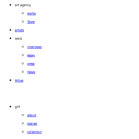
art agency
works
Store
artists
texts
intervews
essay
press
News
Artue
ghf
about
spaces
collection