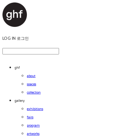
LOG IN
로그인
ghf
about
spaces
collection
gallery
exhibitions
fairs
program
artworks