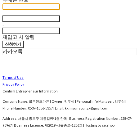
-
-
재입고 시 알림
신청하기
카카오톡
Terms of Use
Privacy Policy
Confirm Entrepreneur Information
Company Name: 골든핸즈가든 | Owner: 임우성 | Personal Info Manager: 임우성 |
Phone Number: 0507-1356-5357 | Email: kkimsunyoung7@gmail.com
Address: 서울시 종로구 계동길99 1층 한옥 | Business Registration Number:
228-07-
95967
| Business License:
제2019-서울종로-1256호
| Hosting by sixshop