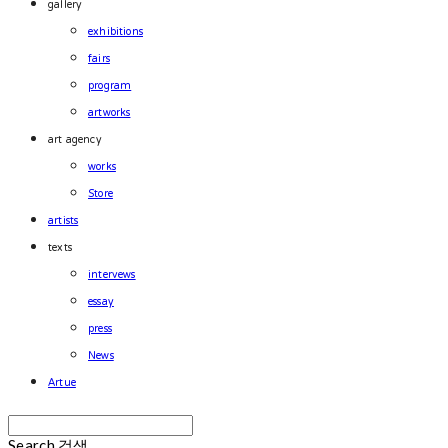
gallery
exhibitions
fairs
program
artworks
art agency
works
Store
artists
texts
intervews
essay
press
News
Artue
Search
검색