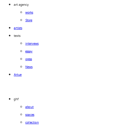
art agency
works
Store
artists
texts
intervews
essay
press
News
Artue
ghf
about
spaces
collection