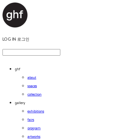
LOG IN
로그인
ghf
about
spaces
collection
gallery
exhibitions
fairs
program
artworks