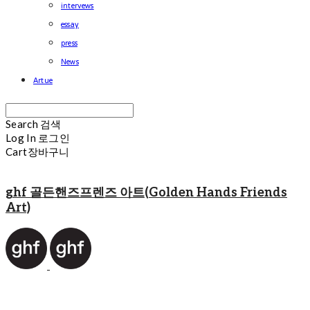
intervews
essay
press
News
Artue
Search
검색
Log In
로그인
Cart
장바구니
ghf 골든핸즈프렌즈 아트(Golden Hands Friends
Art)