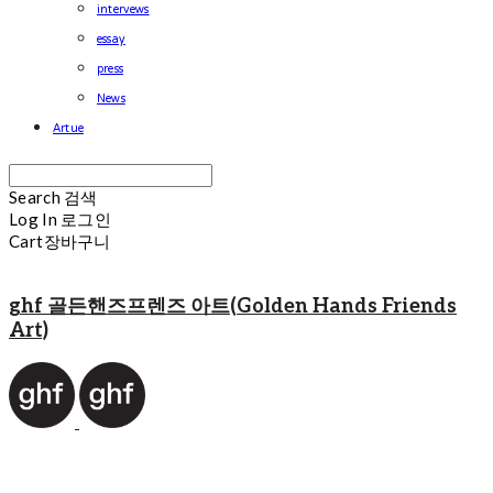
intervews
essay
press
News
Artue
Search
검색
Log In
로그인
Cart
장바구니
ghf 골든핸즈프렌즈 아트(Golden Hands Friends
Art)