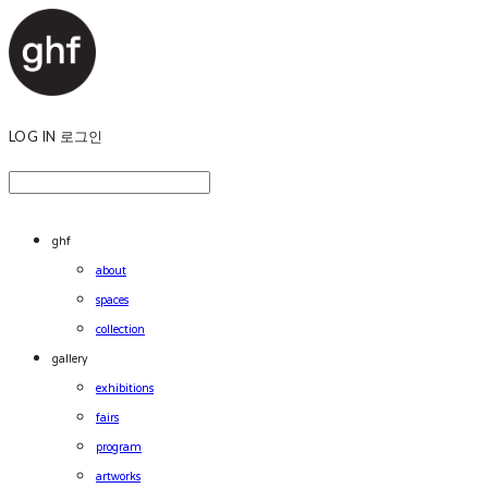
LOG IN
로그인
ghf
about
spaces
collection
gallery
exhibitions
fairs
program
artworks