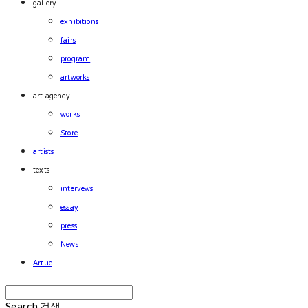
gallery
exhibitions
fairs
program
artworks
art agency
works
Store
artists
texts
intervews
essay
press
News
Artue
Search
검색