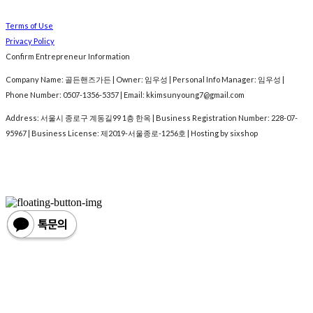
Terms of Use
Privacy Policy
Confirm Entrepreneur Information
Company Name: 골든핸즈가든 | Owner: 임우성 | Personal Info Manager: 임우성 |
Phone Number: 0507-1356-5357 | Email: kkimsunyoung7@gmail.com
Address: 서울시 종로구 계동길99 1층 한옥 | Business Registration Number:
228-07-
95967
| Business License:
제2019-서울종로-1256호
| Hosting by sixshop