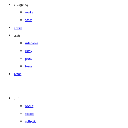
art agency
works
Store
artists
texts
intervews
essay
press
News
Artue
ghf
about
spaces
collection