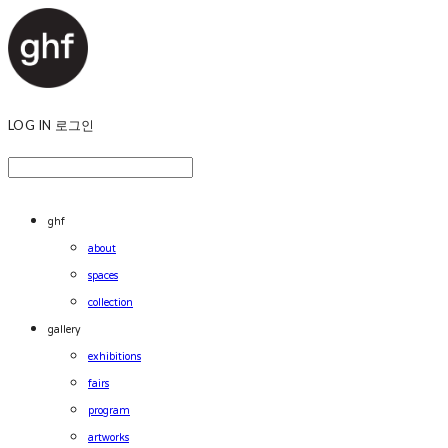
LOG IN
로그인
ghf
about
spaces
collection
gallery
exhibitions
fairs
program
artworks