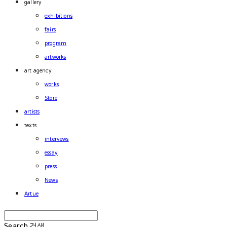
gallery
exhibitions
fairs
program
artworks
art agency
works
Store
artists
texts
intervews
essay
press
News
Artue
Search
검색