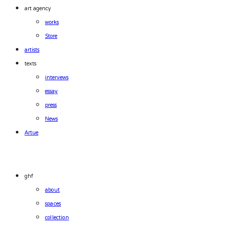
art agency
works
Store
artists
texts
intervews
essay
press
News
Artue
ghf
about
spaces
collection