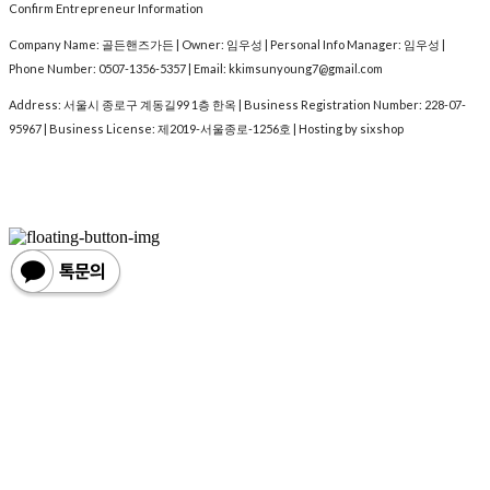
Confirm Entrepreneur Information
Company Name: 골든핸즈가든 | Owner: 임우성 | Personal Info Manager: 임우성 |
Phone Number: 0507-1356-5357 | Email: kkimsunyoung7@gmail.com
Address: 서울시 종로구 계동길99 1층 한옥 | Business Registration Number:
228-07-
95967
| Business License:
제2019-서울종로-1256호
| Hosting by sixshop