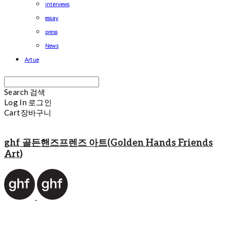
intervews
essay
press
News
Artue
Search
검색
Log In
로그인
Cart
장바구니
ghf 골든핸즈프렌즈 아트(Golden Hands Friends
Art)