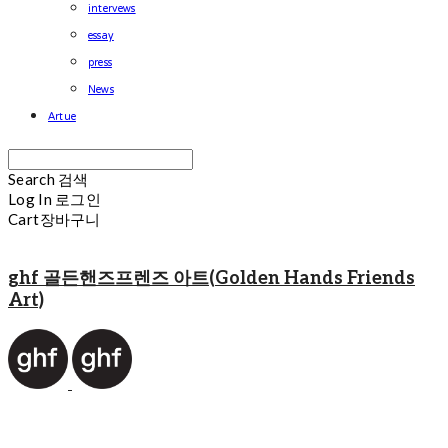
intervews
essay
press
News
Artue
Search
검색
Log In
로그인
Cart
장바구니
ghf 골든핸즈프렌즈 아트(Golden Hands Friends
Art)