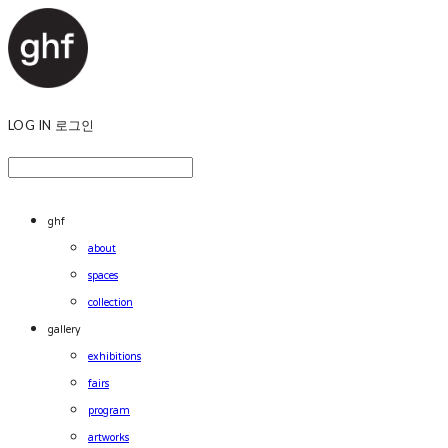
LOG IN
로그인
ghf
about
spaces
collection
gallery
exhibitions
fairs
program
artworks