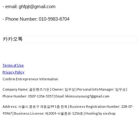
- email: ghfpjt@gmail.com
- Phone Number: 010-9983-8704
카카오톡
Terms of Use
Privacy Policy
Confirm Entrepreneur Information
Company Name: 골든핸즈가든 | Owner: 임우성 | Personal Info Manager: 임우성 |
Phone Number: 0507-1356-5357 | Email: kkimsunyoung7@gmail.com
Address: 서울시 종로구 계동길99 1층 한옥 | Business Registration Number:
228-07-
95967
| Business License:
제2019-서울종로-1256호
| Hosting by sixshop