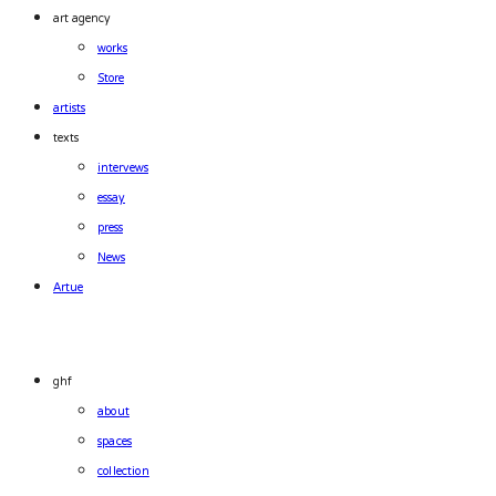
art agency
works
Store
artists
texts
intervews
essay
press
News
Artue
ghf
about
spaces
collection