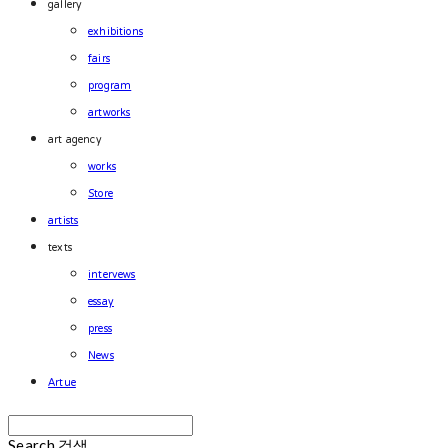
gallery
exhibitions
fairs
program
artworks
art agency
works
Store
artists
texts
intervews
essay
press
News
Artue
Search
검색